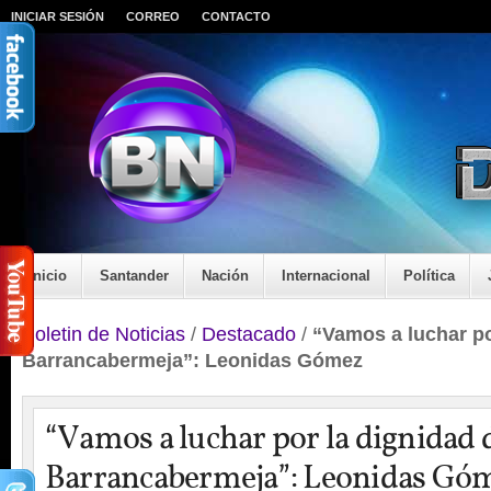
INICIAR SESIÓN
CORREO
CONTACTO
Inicio
Santander
Nación
Internacional
Política
Boletin de Noticias
/
Destacado
/
“Vamos a luchar po
Barrancabermeja”: Leonidas Gómez
“Vamos a luchar por la dignidad 
Barrancabermeja”: Leonidas Gó