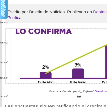
Escrito por Boletin de Noticias. Publicado en
Destac
Política
cias.com.co/wp-
cias.com.co/wp-
com.co/wp-
com.co/wp-
Fecha de publicación: agosto 17, 2019 con
0 Comentari
com.co/wp-
Las encuestas siguen ratificando el crecimie