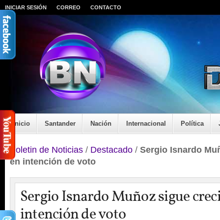
INICIAR SESIÓN
CORREO
CONTACTO
Inicio
Santander
Nación
Internacional
Política
Boletin de Noticias
/
Destacado
/
Sergio Isnardo Mu
en intención de voto
Sergio Isnardo Muñoz sigue crec
intención de voto