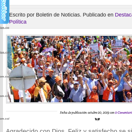
Escrito por Boletin de Noticias. Publicado en
Destac
Política
cias.com.co/wp-
cias.com.co/wp-
com.co/wp-
com.co/wp-
Fecha de publicación: octubre 20, 2019 con
0 Comentari
com.co/wp-
Agradecido con Dios, Feliz y satisfecho se sin