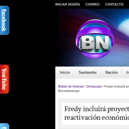
INICIAR SESIÓN
CORREO
CONTACTO
Inicio
Santander
Nación
I
Boletin de Noticias
/
Destacado
/
Fredy incluirá 
Bucaramanga
Fredy incluirá proyect
reactivación económi