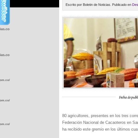
Escrito por Boletin de Noticias. Publicado en
Des
cias.com.co/wp-
cias.com.co/wp-
com.co/wp-
Fecha de publi
com.co/wp-
80 agricultores, presentes en los tres co
Federación Nacional de Cacaoteros en S
com.co/wp-
ha recibido este gremio en los últimos cua