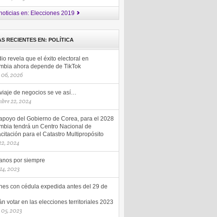
noticias en: Elecciones 2019
AS RECIENTES EN: POLÍTICA
io revela que el éxito electoral en
mbia ahora depende de TikTok
 06, 2026
 viaje de negocios se ve así…
mbre 22, 2024
apoyo del Gobierno de Corea, para el 2028
mbia tendrá un Centro Nacional de
itación para el Catastro Multipropósito
 22, 2024
nos por siempre
 14, 2023
nes con cédula expedida antes del 29 de
n votar en las elecciones territoriales 2023
 05, 2023