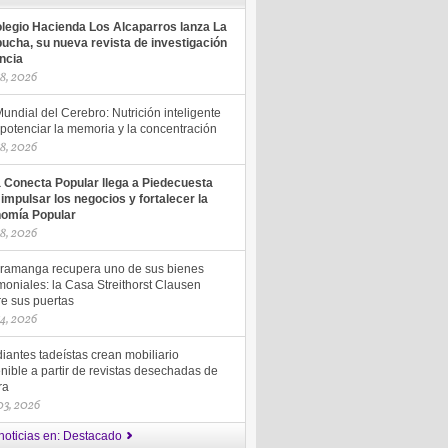
olegio Hacienda Los Alcaparros lanza La
ucha, su nueva revista de investigación
encia
18, 2026
undial del Cerebro: Nutrición inteligente
potenciar la memoria y la concentración
18, 2026
a Conecta Popular llega a Piedecuesta
 impulsar los negocios y fortalecer la
omía Popular
18, 2026
ramanga recupera uno de sus bienes
moniales: la Casa Streithorst Clausen
re sus puertas
14, 2026
iantes tadeístas crean mobiliario
nible a partir de revistas desechadas de
ra
 03, 2026
noticias en: Destacado