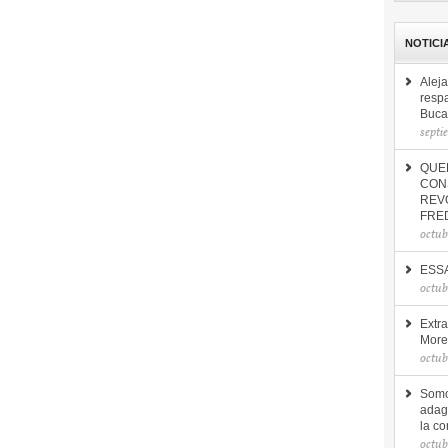
NOTICI
Alej
respa
Buca
septi
QUED
CON
REV
FRE
octub
ESSA
octub
Extr
More
octub
Somo
adagi
la co
octub