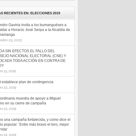
AS RECIENTES EN: ELECCIONES 2019
andro Gaviria invita a los bumanguéses a
ldar a Horacio Josè Serpa a la Alcaldía de
ramanga
embre 05, 2023
A SIN EFECTOS EL FALLO DEL
SEJO NACIONAL ELECTORAL (CNE) Y
OCADA TODA ACCIÓN EN CONTRA DE
DY
re 25, 2019
 establece plan de contingencia
re 22, 2019
aordinaria muestra de apoyo a Miguel
no en su cierre de campaña
re 22, 2019
s una campaña fortalecida, y como dice el
o popular: ‘Entre más bravo el toro, mejor
rrida’
re 22, 2019