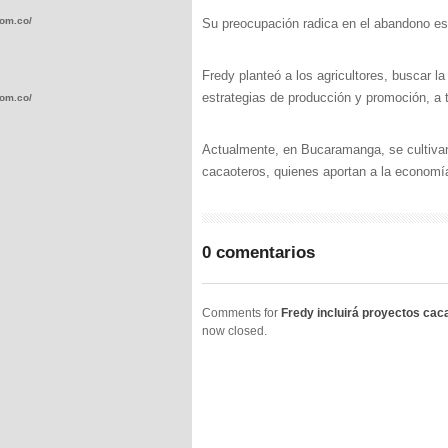
com.co/wp-
Su preocupación radica en el abandono est
Fredy planteó a los agricultores, buscar l
estrategias de producción y promoción, a t
com.co/wp-
Actualmente, en Bucaramanga, se cultivan
cacaoteros, quienes aportan a la economí
.com.co/wp-
0 comentarios
Comments for
Fredy incluirá proyectos ca
now closed.
.com.co/wp-