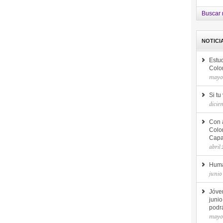
Buscar 
NOTICI
Estud
Colo
mayo
Si tu
dicie
Con 
Colo
Capac
abril
Huma
junio
Jóve
junio
podrá
mayo