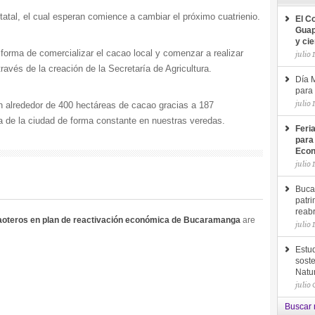
atal, el cual esperan comience a cambiar el próximo cuatrienio.
El C
Guap
y ci
a forma de comercializar el cacao local y comenzar a realizar
julio 
ravés de la creación de la Secretaría de Agricultura.
Día M
para 
julio 
 alrededor de 400 hectáreas de cacao gracias a 187
a de la ciudad de forma constante en nuestras veredas.
Feri
para
Econ
julio 
Buca
patri
reab
caoteros en plan de reactivación económica de Bucaramanga
are
julio 
Estud
soste
Natu
julio
Buscar 