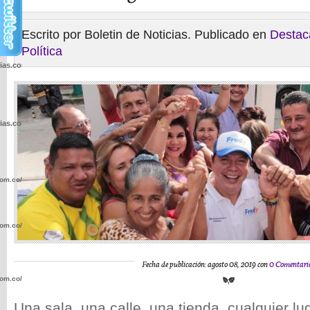
Escrito por Boletin de Noticias. Publicado en
Destac
Política
cias.com.co/wp-
cias.com.co/wp-
com.co/wp-
com.co/wp-
Fecha de publicación: agosto 08, 2019 con
0 Comentari
com.co/wp-
Una sala, una calle, una tienda, cualquier l