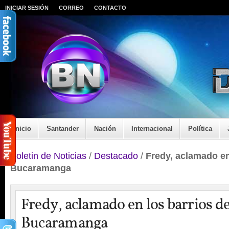
INICIAR SESIÓN
CORREO
CONTACTO
Inicio
Santander
Nación
Internacional
Política
Boletin de Noticias
/
Destacado
/
Fredy, aclamado en
Bucaramanga
Fredy, aclamado en los barrios d
Bucaramanga