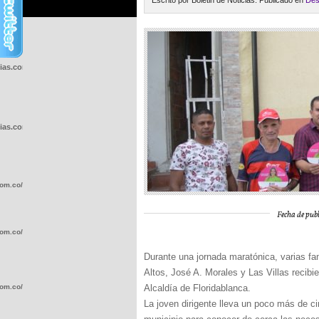
Escrito por Boletin de Noticias. Publicado en
Des
cias.com.co/wp-
cias.com.co/wp-
com.co/wp-
Fecha de publ
com.co/wp-
Durante una jornada maratónica, varias fa
Altos, José A. Morales y Las Villas recibi
com.co/wp-
Alcaldía de Floridablanca.
La joven dirigente lleva un poco más de c