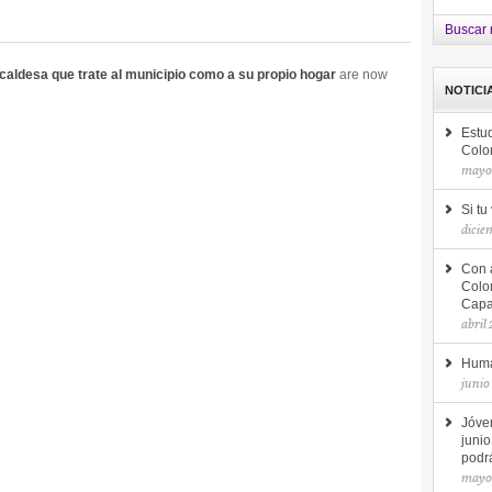
Buscar 
lcaldesa que trate al municipio como a su propio hogar
are now
NOTICI
Estud
Colo
mayo
Si tu
dicie
Con 
Colo
Capac
abril
Huma
junio
Jóve
junio
podrá
mayo