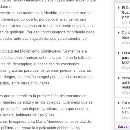
idades de los ciudadanos y sus inquietudes sobre lo que
obierno.
El C
esita a una madre en la Alcaldía, alguien que trate al
Guap
y ci
interese por conocerlo, por conocer a su gente, sus
julio 
ministrar los recursos en lo que realmente necesitan las
lan de gobierno. Por eso continuaremos recorriendo cada
Día M
para 
Mercedes ante sus seguidores, que ya se cuentan por
julio 
candidata del Movimiento Significativo “Sumémosle a
Feri
rincipales problemáticas del municipio, como la falta de
para
Econ
ausa del desempleo; la necesidad de escenarios
julio 
ación gratuitas para que los jóvenes puedan enfocar su
s drogas; la atención integral para los adultos mayores,
Buca
rrios, entre otras dificultades.
patri
reab
julio 
s que se atendiera la problemática del consumo de
n menores de edad y en los colegios. Queremos que se
Estud
soste
 prevención, con deporte y cultura, para que nuestros
Natu
s Arrieta, habitante de Las Villas.
julio
adanos le expresaron a María Mercedes la necesidad de
Buscar 
e público, así como la legalización del barrio Las