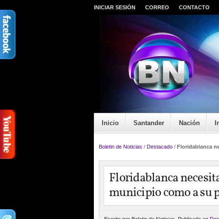
INICIAR SESIÓN
CORREO
CONTACTO
Inicio
Santander
Nación
I
Boletin de Noticias
/
Destacado
/
Floridablanca n
Floridablanca necesita
municipio como a su 