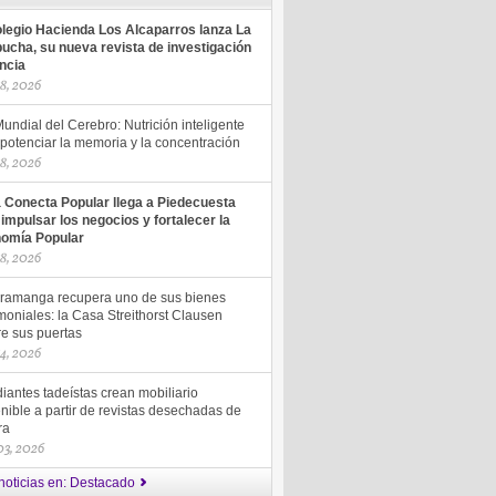
olegio Hacienda Los Alcaparros lanza La
ucha, su nueva revista de investigación
encia
18, 2026
undial del Cerebro: Nutrición inteligente
potenciar la memoria y la concentración
18, 2026
a Conecta Popular llega a Piedecuesta
 impulsar los negocios y fortalecer la
omía Popular
18, 2026
ramanga recupera uno de sus bienes
moniales: la Casa Streithorst Clausen
re sus puertas
14, 2026
iantes tadeístas crean mobiliario
nible a partir de revistas desechadas de
ra
 03, 2026
noticias en: Destacado