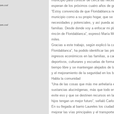
municipio para conocer de cerca las neces
com.co/wp-
esperan de los próximos cuatro años de g
“Estoy convencida de que Floridablanca nec
municipio como a su propio hogar, que se 
necesidades y potenciales, y así pueda ad
com.co/wp-
familias. Desde donde voy a enfocar mi p
rincón de Floridablanca”, expresó María 
miles.
Gracias a este trabajo, según explicó la 
Floridablanca”, ha podido identificar las p
ingresos económicos en las familias, a c
.com.co/wp-
deportivos, culturares y escuelas de form
tiempo libre y se mantengan alejados de la
y el mejoramiento de la seguridad en los ba
Habla la comunidad
“Una de las cosas que más me anhelaría e
.com.co/wp-
sustancias alucinógenas, más que todo e
evite eso y que se destinen recursos en la
hijos tengan un mejor futuro”, señaló Carlo
En su llegada al barrio Laureles los ciud
mejorar las vías principales y el transport