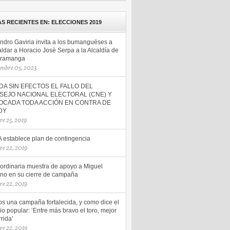
AS RECIENTES EN: ELECCIONES 2019
andro Gaviria invita a los bumanguéses a
ldar a Horacio Josè Serpa a la Alcaldía de
ramanga
embre 05, 2023
A SIN EFECTOS EL FALLO DEL
SEJO NACIONAL ELECTORAL (CNE) Y
OCADA TODA ACCIÓN EN CONTRA DE
DY
re 25, 2019
 establece plan de contingencia
re 22, 2019
aordinaria muestra de apoyo a Miguel
no en su cierre de campaña
re 22, 2019
s una campaña fortalecida, y como dice el
o popular: ‘Entre más bravo el toro, mejor
rrida’
re 22, 2019