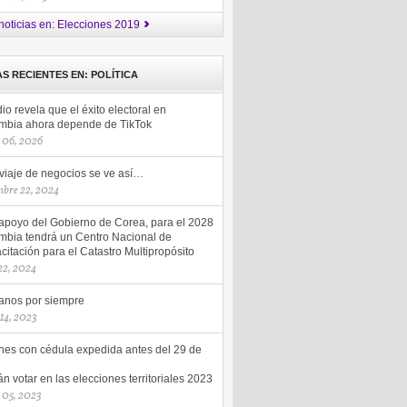
noticias en: Elecciones 2019
AS RECIENTES EN: POLÍTICA
io revela que el éxito electoral en
mbia ahora depende de TikTok
 06, 2026
 viaje de negocios se ve así…
mbre 22, 2024
apoyo del Gobierno de Corea, para el 2028
mbia tendrá un Centro Nacional de
itación para el Catastro Multipropósito
 22, 2024
nos por siempre
 14, 2023
nes con cédula expedida antes del 29 de
n votar en las elecciones territoriales 2023
 05, 2023