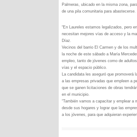
Palmeras, ubicado en la misma zona, para
de una pila comunitaria para abastecerse.
“En Laureles estamos legalizados, pero e
necesitan mejores vías de acceso y la ma
Díaz.
Vecinos del barrio El Carmen y de los mult
la noche de este sábado a María Mercedes.
empleo, tanto de jóvenes como de adultos;
vías y el espacio público.
La candidata les aseguró que promoverá l
a las empresas privadas que empleen a per
que se ganen licitaciones de obras tendr
en el municipio.
“También vamos a capacitar y emplear a 
desde sus hogares y lograr que las empres
a los jóvenes, para que adquieran experie