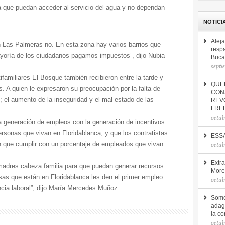
 que puedan acceder al servicio del agua y no dependan
NOTICI
Alej
n Las Palmeras no. En esta zona hay varios barrios que
respa
yoría de los ciudadanos pagamos impuestos”, dijo Nubia
Buca
septi
ifamiliares El Bosque también recibieron entre la tarde y
QUED
 A quien le expresaron su preocupación por la falta de
CON
 el aumento de la inseguridad y el mal estado de las
REV
FRE
octub
a generación de empleos con la generación de incentivos
sonas que vivan en Floridablanca, y que los contratistas
ESSA
án que cumplir con un porcentaje de empleados que vivan
octub
Extr
madres cabeza familia para que puedan generar recursos
More
as que están en Floridablanca les den el primer empleo
octub
ncia laboral”, dijo María Mercedes Muñoz.
Somo
adagi
la co
octub