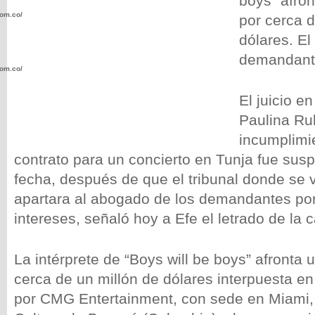
boys” afro
com.co/wp-
por cerca d
dólares. E
demandant
com.co/wp-
El juicio e
Paulina Ru
incumplimi
contrato para un concierto en Tunja fue sus
.com.co/wp-
fecha, después de que el tribunal donde se v
apartara al abogado de los demandantes por 
intereses, señaló hoy a Efe el letrado de la 
.com.co/wp-
La intérprete de “Boys will be boys” afront
cerca de un millón de dólares interpuesta e
por CMG Entertainment, con sede en Miami,