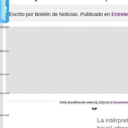
Escrito por Boletin de Noticias. Publicado en
Entret
cias.com.co/wp-
cias.com.co/wp-
com.co/wp-
com.co/wp-
Fecha de publicación: enero 03, 2013 con
0 Comentario
com.co/wp-
La intérpre