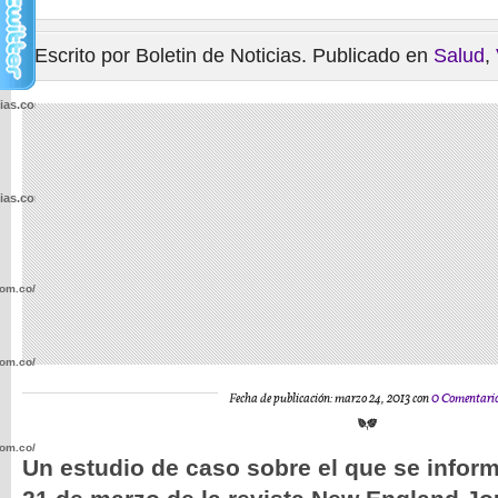
Escrito por Boletin de Noticias. Publicado en
Salud
,
cias.com.co/wp-
cias.com.co/wp-
com.co/wp-
com.co/wp-
Fecha de publicación: marzo 24, 2013 con
0 Comentari
com.co/wp-
Un estudio de caso sobre el que se inform