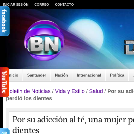
INICIAR SESIÓN
CORREO
CONTACTO
Inicio
Santander
Nación
Internacional
Política
Boletin de Noticias
/
Vida y Estilo
/
Salud
/
Por su adi
perdió los dientes
Por su adicción al té, una mujer p
dientes