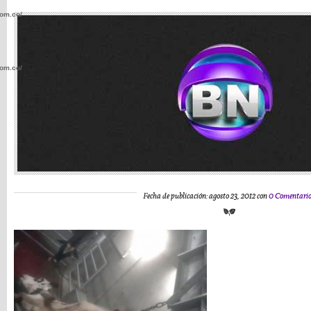
com.co/wp-
com.co/wp-
.com.co/wp-
Fecha de publicación: agosto 23, 2012 con
0 Comentari
.com.co/wp-