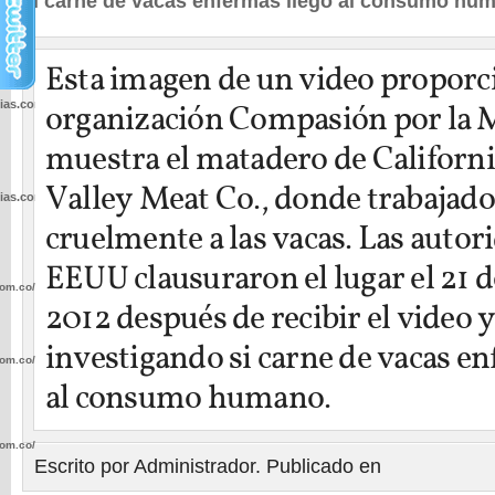
si carne de vacas enfermas llegó al consumo hu
Esta imagen de un video proporc
cias.com.co/wp-
organización Compasión por la 
muestra el matadero de Californi
Valley Meat Co., donde trabajad
cias.com.co/wp-
cruelmente a las vacas. Las autor
EEUU clausuraron el lugar el 21 d
com.co/wp-
2012 después de recibir el video 
investigando si carne de vacas en
com.co/wp-
al consumo humano.
com.co/wp-
Escrito por Administrador. Publicado en