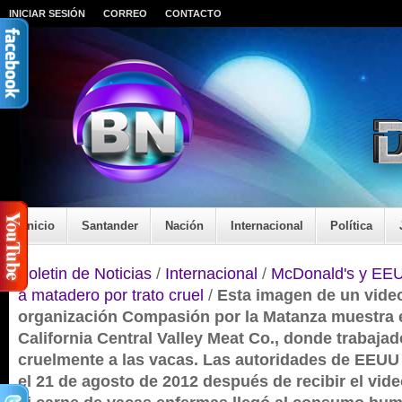
INICIAR SESIÓN
CORREO
CONTACTO
Inicio
Santander
Nación
Internacional
Política
Boletin de Noticias
/
Internacional
/
McDonald's y EE
a matadero por trato cruel
/
Esta imagen de un vide
organización Compasión por la Matanza muestra 
California Central Valley Meat Co., donde trabaj
cruelmente a las vacas. Las autoridades de EEUU 
el 21 de agosto de 2012 después de recibir el vid