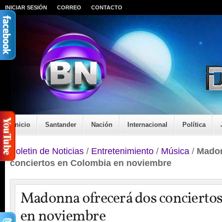
INICIAR SESIÓN
CORREO
CONTACTO
Inicio
Santander
Nación
Internacional
Política
Boletin de Noticias
/
Entretenimiento
/
Música
/
Madon
conciertos en Colombia en noviembre
Madonna ofrecerá dos concierto
en noviembre