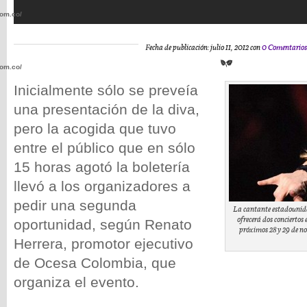
com.co/wp-
Fecha de publicación: julio 11, 2012 con
0 Comentarios
com.co/wp-
Inicialmente sólo se preveía
una presentación de la diva,
pero la acogida que tuvo
entre el público que en sólo
.com.co/wp-
15 horas agotó la boletería
llevó a los organizadores a
pedir una segunda
La cantante estadounid
ofrecerá dos conciertos
oportunidad, según Renato
próximos 28 y 29 de no
.com.co/wp-
Herrera, promotor ejecutivo
de Ocesa Colombia, que
organiza el evento.