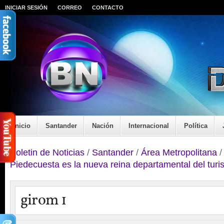
INICIAR SESIÓN
CORREO
CONTACTO
Inicio
Santander
Nación
Internacional
Política
Boletin de Noticias
/
Santander
/
Área Metropolitana
Piedecuesta es la nueva reina departamental del tur
girom 1