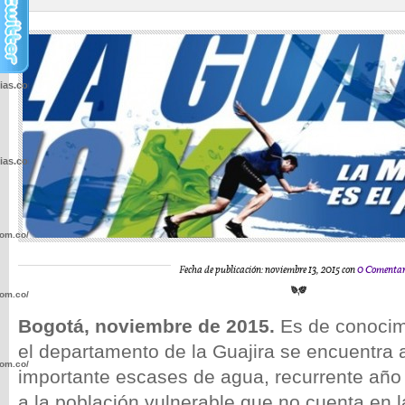
cias.com.co/wp-
cias.com.co/wp-
com.co/wp-
Fecha de publicación: noviembre 13, 2015 con
0 Comentar
com.co/wp-
Bogotá, noviembre de 2015.
Es de conocim
el departamento de la Guajira se encuentra 
com.co/wp-
importante escases de agua, recurrente año 
a la población vulnerable que no cuenta en l