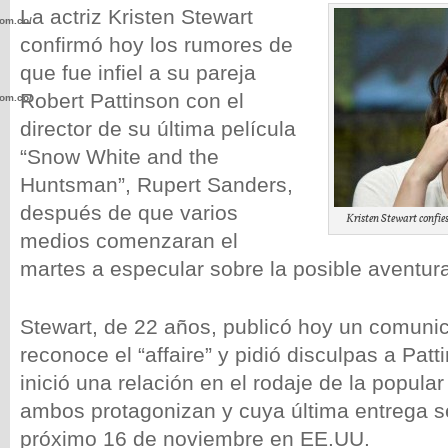
La actriz Kristen Stewart
com.co/wp-
confirmó hoy los rumores de
que fue infiel a su pareja
Robert Pattinson con el
com.co/wp-
director de su última película
“Snow White and the
Huntsman”, Rupert Sanders,
después de que varios
Kristen Stewart confies
.com.co/wp-
medios comenzaran el
martes a especular sobre la posible aventur
Stewart, de 22 años, publicó hoy un comuni
.com.co/wp-
reconoce el “affaire” y pidió disculpas a Pat
inició una relación en el rodaje de la popular
ambos protagonizan y cuya última entrega se
próximo 16 de noviembre en EE.UU.