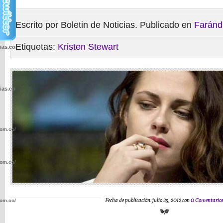
Escrito por Boletin de Noticias. Publicado en
Faránd
Etiquetas:
Kristen Stewart
cias.com.co/wp-
cias.com.co/wp-
com.co/wp-
com.co/wp-
Fecha de publicación: julio 25, 2012 con
0 Comentario
com.co/wp-