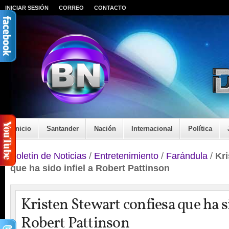
INICIAR SESIÓN
CORREO
CONTACTO
Inicio
Santander
Nación
Internacional
Política
Boletin de Noticias
/
Entretenimiento
/
Farándula
/
Kri
que ha sido infiel a Robert Pattinson
Kristen Stewart confiesa que ha si
Robert Pattinson