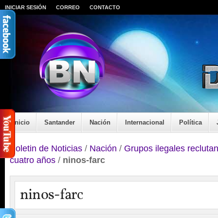
INICIAR SESIÓN
CORREO
CONTACTO
Inicio
Santander
Nación
Internacional
Política
Boletin de Noticias
/
Nación
/
Grupos ilegales recluta
cuatro años
/
ninos-farc
ninos-farc