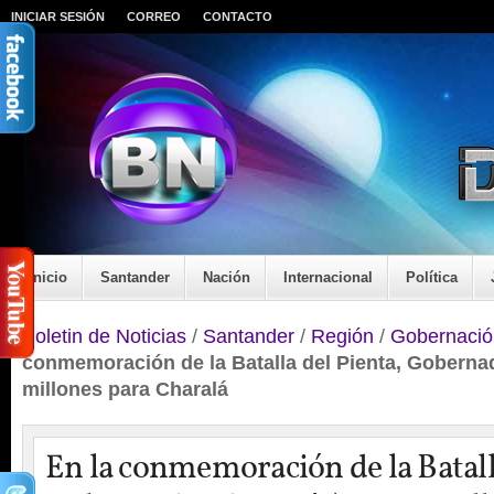
INICIAR SESIÓN
CORREO
CONTACTO
Inicio
Santander
Nación
Internacional
Política
Boletin de Noticias
/
Santander
/
Región
/
Gobernació
conmemoración de la Batalla del Pienta, Goberna
millones para Charalá
En la conmemoración de la Batall