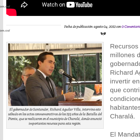
com.co/wp-
Fecha de publicación: agosto 04, 2012 con
0 Comentari
com.co/wp-
Recursos 
millones 
gobernado
.com.co/wp-
Richard Ag
invertir e
que contri
condicion
habitante
.com.co/wp-
El gobernador de Santander, Richard Aguilar Villa, intervino este
sábado en los actos conmemorativos de los 193 años de la Batalla del
Charalá.
Pienta, que se realizaron en el municipio de Charalá, donde anunció
importantes recursos para esta región.
El Mandat