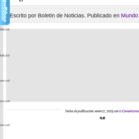
Escrito por Boletin de Noticias. Publicado en
Mundo 
cias.com.co/wp-
cias.com.co/wp-
com.co/wp-
com.co/wp-
Fecha de publicación: enero 17, 2013 con
0 Comentario
com.co/wp-