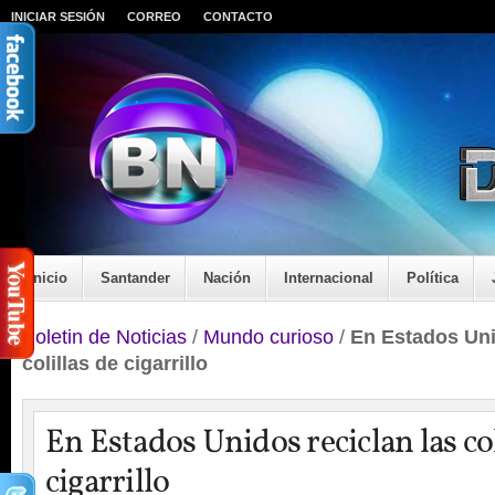
INICIAR SESIÓN
CORREO
CONTACTO
Inicio
Santander
Nación
Internacional
Política
Boletin de Noticias
/
Mundo curioso
/
En Estados Uni
colillas de cigarrillo
En Estados Unidos reciclan las col
cigarrillo