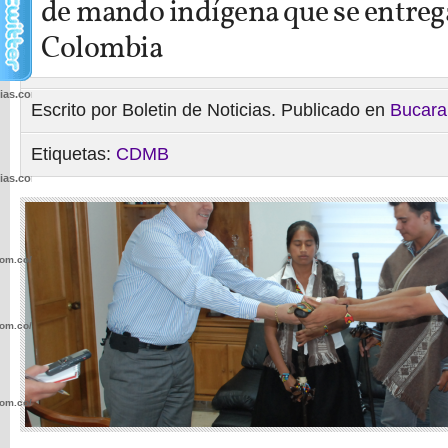
de mando indígena que se entreg
Colombia
cias.com.co/wp-
Escrito por Boletin de Noticias. Publicado en
Bucar
Etiquetas:
CDMB
cias.com.co/wp-
com.co/wp-
com.co/wp-
com.co/wp-