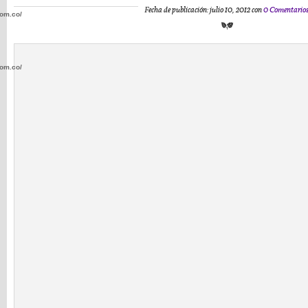
Fecha de publicación: julio 10, 2012 con
0 Comentario
com.co/wp-
com.co/wp-
.com.co/wp-
.com.co/wp-