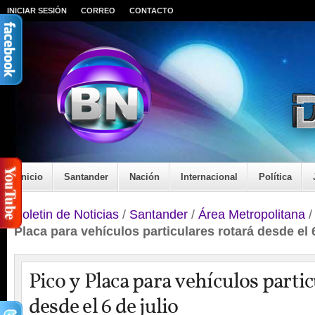
INICIAR SESIÓN
CORREO
CONTACTO
Inicio
Santander
Nación
Internacional
Política
Boletin de Noticias
/
Santander
/
Área Metropolitana
Placa para vehículos particulares rotará desde el 6
Pico y Placa para vehículos partic
desde el 6 de julio