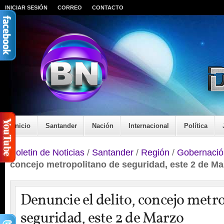
INICIAR SESIÓN
CORREO
CONTACTO
Inicio
Santander
Nación
Internacional
Política
Boletin de Noticias
/
Santander
/
Región
/
Gobernació
concejo metropolitano de seguridad, este 2 de Ma
Denuncie el delito, concejo metr
seguridad, este 2 de Marzo