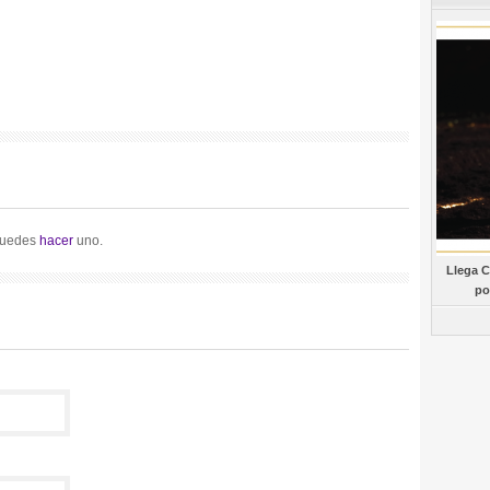
Puedes
hacer
uno.
Llega C
po