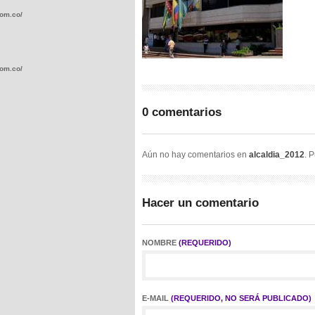
com.co/wp-
com.co/wp-
0 comentarios
Aún no hay comentarios en
alcaldia_2012
. 
.com.co/wp-
Hacer un comentario
NOMBRE
(REQUERIDO)
.com.co/wp-
E-MAIL
(REQUERIDO, NO SERÁ PUBLICADO)