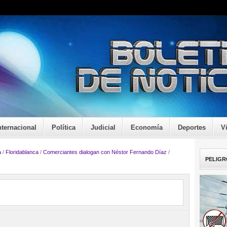
nternacional
Política
Judicial
Economía
Deportes
V
a
/
Floridablanca
/
Comerciantes dialogan con Néstor Fernando Díaz
/
PELIGR