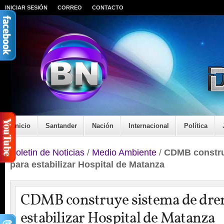
INICIAR SESIÓN
CORREO
CONTACTO
Inicio
Santander
Nación
Internacional
Política
Boletin de Noticias
/
Medio Ambiente
/
CDMB constru
para estabilizar Hospital de Matanza
CDMB construye sistema de dren
estabilizar Hospital de Matanza