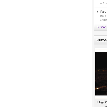
octub
Parq
para
septi
Buscar 
VIDEOS
Llega C
po