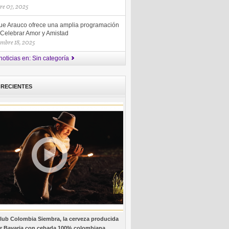
re 07, 2025
ue Arauco ofrece una amplia programación
 Celebrar Amor y Amistad
embre 18, 2025
noticias en: Sin categoría
 RECIENTES
lub Colombia Siembra, la cerveza producida
r Bavaria con cebada 100% colombiana