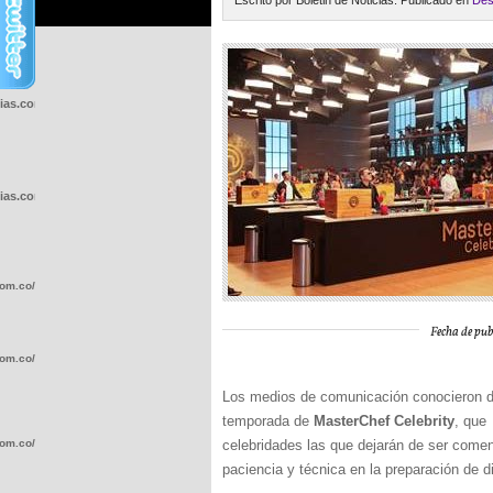
Escrito por Boletin de Noticias. Publicado en
Des
cias.com.co/wp-
cias.com.co/wp-
com.co/wp-
Fecha de pub
com.co/wp-
Los medios de comunicación conocieron de
temporada de
MasterChef Celebrity
, que
com.co/wp-
celebridades las que dejarán de ser comen
paciencia y técnica en la preparación de d