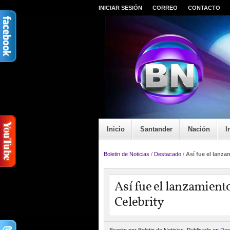
INICIAR SESIÓN
CORREO
CONTACTO
Inicio
Santander
Nación
I
Boletin de Noticias
/
Destacado
/
Así fue el lanz
Así fue el lanzamient
Celebrity