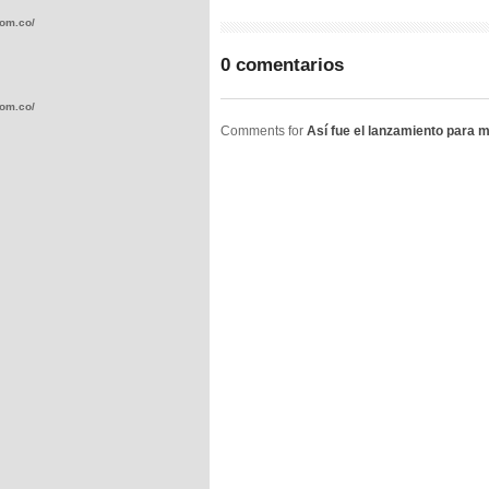
com.co/wp-
0 comentarios
com.co/wp-
Comments for
Así fue el lanzamiento para 
.com.co/wp-
.com.co/wp-