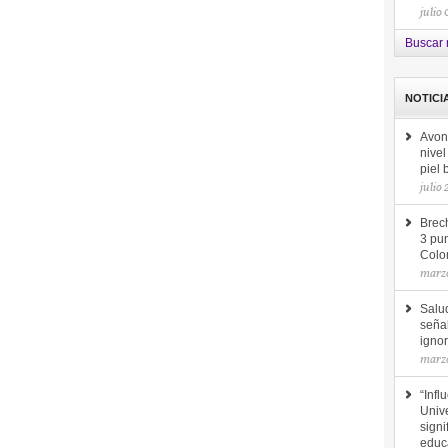
julio
Buscar 
NOTICI
Avon
nive
piel
julio
Brec
3 pun
Colo
marzo
Salu
seña
ignor
marzo
“Infl
Unive
signi
educ