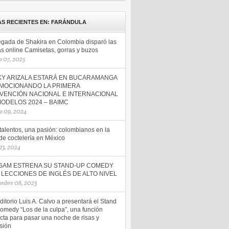
AS RECIENTES EN: FARÁNDULA
legada de Shakira en Colombia disparó las
as online Camisetas, gorras y buzos
 07, 2025
KY ARIZALA ESTARÁ EN BUCARAMANGA
MOCIONANDO LA PRIMERA
VENCIÓN NACIONAL E INTERNACIONAL
MODELOS 2024 – BAIMC
o 09, 2024
talentos, una pasión: colombianos en la
 de coctelería en México
 13, 2024
SAM ESTRENA SU STAND-UP COMEDY
LECCIONES DE INGLÉS DE ALTO NIVEL
embre 08, 2023
ditorio Luis A. Calvo a presentará el Stand
omedy “Los de la culpa”, una función
cta para pasar una noche de risas y
sión