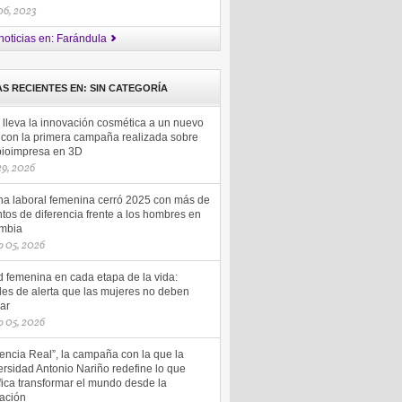
 06, 2023
noticias en: Farándula
AS RECIENTES EN: SIN CATEGORÍA
 lleva la innovación cosmética a un nuevo
l con la primera campaña realizada sobre
 bioimpresa en 3D
 29, 2026
ha laboral femenina cerró 2025 con más de
tos de diferencia frente a los hombres en
mbia
 05, 2026
d femenina en cada etapa de la vida:
les de alerta que las mujeres no deben
ar
 05, 2026
uencia Real”, la campaña con la que la
rsidad Antonio Nariño redefine lo que
fica transformar el mundo desde la
ación