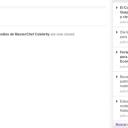
El C
Guap
y ci
julio 
Día M
medios de MasterChef Celebrity
are now closed.
para 
julio 
Feri
para
Econ
julio 
Buca
patri
reab
julio 
Estud
soste
Natu
julio
Buscar 