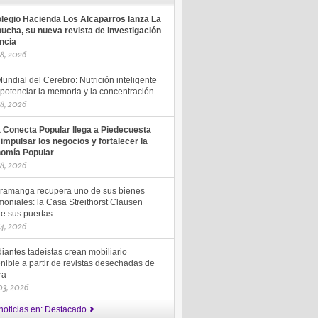
olegio Hacienda Los Alcaparros lanza La
ucha, su nueva revista de investigación
encia
18, 2026
undial del Cerebro: Nutrición inteligente
potenciar la memoria y la concentración
18, 2026
a Conecta Popular llega a Piedecuesta
 impulsar los negocios y fortalecer la
omía Popular
18, 2026
ramanga recupera uno de sus bienes
moniales: la Casa Streithorst Clausen
re sus puertas
14, 2026
iantes tadeístas crean mobiliario
nible a partir de revistas desechadas de
ra
 03, 2026
noticias en: Destacado