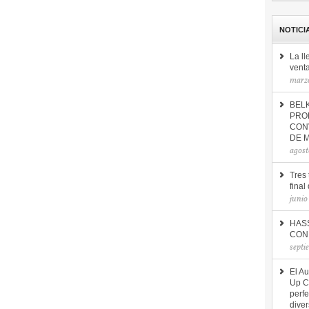
NOTICI
La l
vent
marzo
BEL
PRO
CON
DE 
agost
Tres 
final
junio
HAS
CON 
septi
El Au
Up C
perfe
diver