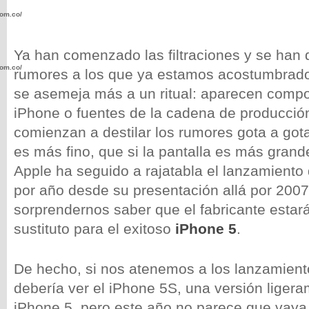
com.co/wp-
Ya han comenzado las filtraciones y se han 
com.co/wp-
rumores a los que ya estamos acostumbrado
se asemeja más a un ritual: aparecen comp
iPhone o fuentes de la cadena de producció
comienzan a destilar los rumores gota a gota
es más fino, que si la pantalla es más gran
.com.co/wp-
Apple ha seguido a rajatabla el lanzamient
por año desde su presentación allá por 2007
sorprendernos saber que el fabricante estará
sustituto para el exitoso
iPhone 5
.
.com.co/wp-
De hecho, si nos atenemos a los lanzamient
debería ver el iPhone 5S, una versión liger
iPhone 5, pero este año no parece que vaya 