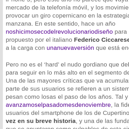
mercado de la telefonía móvil, y los movimie
provocar un giro copernicano en la estrategia
manzana. En este sentido, hace un año
nos
hicimos
eco
del
revolucionario
diseño
para 
propuesto por el italiano
Federico Ciccares
a la carga con
una
nueva
versión
que está enc
Pero no es el ‘hard’ el nudo gordiano que de
para seguir en lo más alto en el segmento de 
Una de las mayores críticas que va acumula
parte de sus usuarios se refieren a un siste
pesan como losas el paso de los años. Tal 
avanzamos
el
pasado
mes
de
noviembre
, la fi
usuarios del smartphone de los de Cupertin
vez en su breve historia
, y una de las fun
que se apuntaron como culpables de esta ci