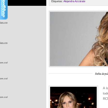
Etiquetas:
Alejandra Azcárate
cias.com.co/wp-
cias.com.co/wp-
com.co/wp-
Fecha de pub
com.co/wp-
A l
tod
com.co/wp-
RCN