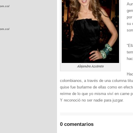
Aun
com.co/wp-
gen
por
su 
com.co/wp-
son
“El
tem
hac
Alejandra Azcárate
.com.co/wp-
Hac
colombianos, a través de una columna titul
quise fue burlarme de ellas como en efecto
reírme de lo que yo misma viví en carne 
Y reconoció no ser nadie para juzgar.
.com.co/wp-
0 comentarios