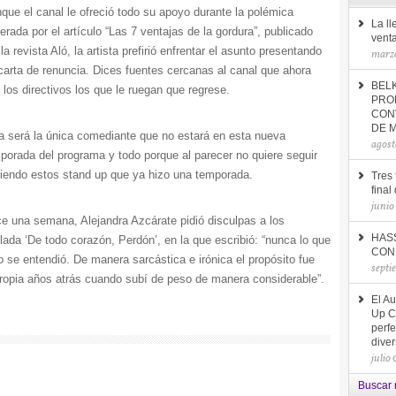
que el canal le ofreció todo su apoyo durante la polémica
La l
erada por el artículo “Las 7 ventajas de la gordura”, publicado
vent
 la revista Aló, la artista prefirió enfrentar el asunto presentando
marzo
carta de renuncia. Dices fuentes cercanas al canal que ahora
BEL
 los directivos los que le ruegan que regrese.
PRO
CON
DE 
la será la única comediante que no estará en esta nueva
agost
porada del programa y todo porque al parecer no quiere seguir
iendo estos stand up que ya hizo una temporada.
Tres 
final
junio
e una semana, Alejandra Azcárate pidió disculpas a los
HAS
ada ‘De todo corazón, Perdón’, en la que escribió: “nunca lo que
CON 
 se entendió. De manera sarcástica e irónica el propósito fue
septi
propia años atrás cuando subí de peso de manera considerable”.
El Au
Up C
perfe
diver
julio
Buscar 