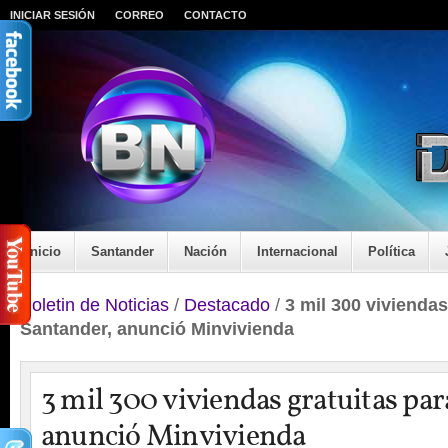
INICIAR SESIÓN
CORREO
CONTACTO
Inicio
Santander
Nación
Internacional
Política
Boletin de Noticias
/
Destacado
/
3 mil 300 viviendas
Santander, anunció Minvivienda
3 mil 300 viviendas gratuitas pa
anunció Minvivienda