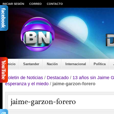
INICIAR SESIÓN
CORREO
CONTACTO
Inicio
Santander
Nación
Internacional
Política
Boletin de Noticias
/
Destacado
/
13 años sin Jaime G
esperanza y el miedo
/
jaime-garzon-forero
jaime-garzon-forero