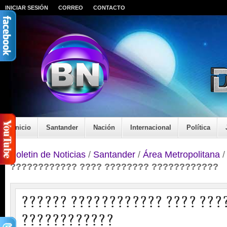
INICIAR SESIÓN
CORREO
CONTACTO
Inicio
Santander
Nación
Internacional
Política
Boletin de Noticias
/
Santander
/
Área Metropolitana
???????????? ???? ???????? ????????????
?????? ???????????? ???? ???
????????????