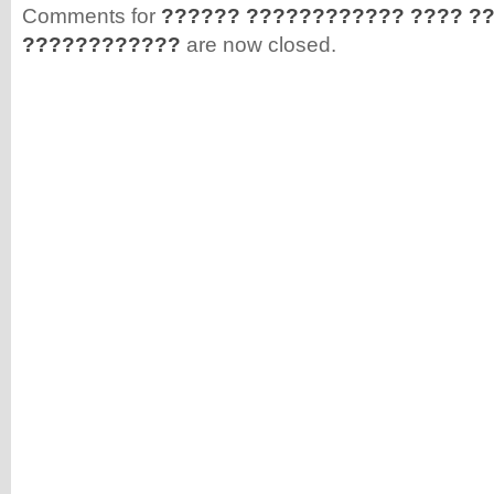
Comments for
?????? ???????????? ???? ?
????????????
are now closed.