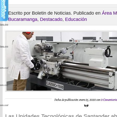
Escrito por Boletin de Noticias. Publicado en
Área M
Bucaramanga
,
Destacado
,
Educación
cias.com.co/wp-
cias.com.co/wp-
com.co/wp-
com.co/wp-
Fecha de publicación: enero 25, 2020 con
0 Comentario
com.co/wp-
Las Unidades Tecnológicas de Santander a