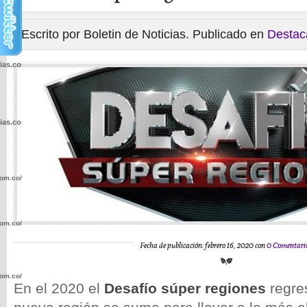
Escrito por Boletin de Noticias. Publicado en
Destac
cias.com.co/wp-
cias.com.co/wp-
com.co/wp-
com.co/wp-
Fecha de publicación: febrero 16, 2020 con
0 Comentari
com.co/wp-
En el 2020 el
Desafío súper regiones
regre