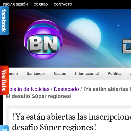
INICIAR SESIÓN
CORREO
CONTACTO
Inicio
Santander
Nación
Internacional
Política
Boletin de Noticias
/
Destacado
/
!Ya están abiertas 
el desafío Súper regiones!
!Ya están abiertas las inscripcion
desafío Súper regiones!