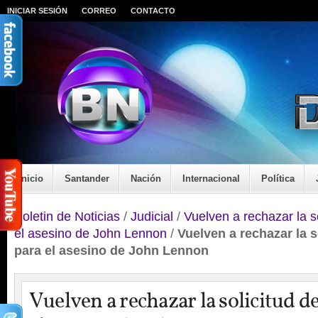
INICIAR SESIÓN
CORREO
CONTACTO
Inicio
Santander
Nación
Internacional
Política
Boletin de Noticias
/
Judicial
/
Vuelven a rechazar la so
el asesino de John Lennon
/
Vuelven a rechazar la s
para el asesino de John Lennon
Vuelven a rechazar la solicitud de