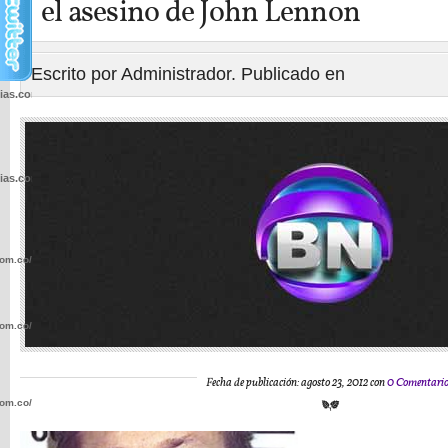
el asesino de John Lennon
Escrito por Administrador. Publicado en
cias.com.co/wp-
cias.com.co/wp-
com.co/wp-
com.co/wp-
Fecha de publicación: agosto 23, 2012 con
0 Comentari
com.co/wp-