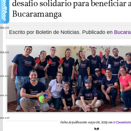
desafío solidario para beneficiar 
Bucaramanga
cias.com.co/wp-
Escrito por Boletin de Noticias. Publicado en
Bucar
cias.com.co/wp-
com.co/wp-
com.co/wp-
com.co/wp-
Fecha de publicación: mayo 06, 2019 con
0 Comentari