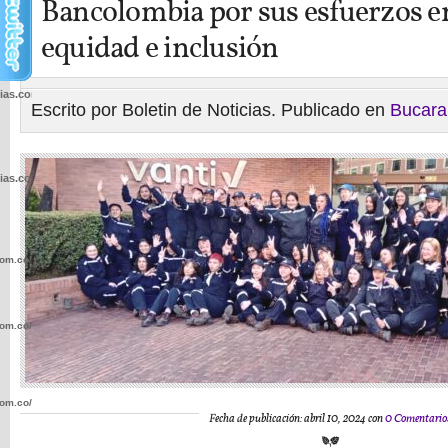
Bancolombia por sus esfuerzos e
equidad e inclusión
cias.com.co/wp-
Escrito por Boletin de Noticias. Publicado en
Bucar
cias.com.co/wp-
com.co/wp-
com.co/wp-
com.co/wp-
Fecha de publicación: abril 10, 2024 con
0 Comentario