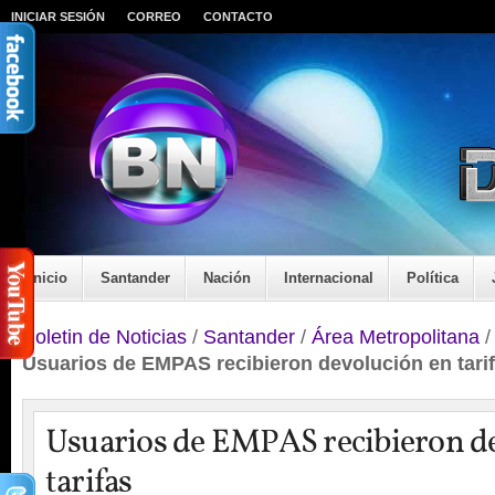
INICIAR SESIÓN
CORREO
CONTACTO
Inicio
Santander
Nación
Internacional
Política
Boletin de Noticias
/
Santander
/
Área Metropolitana
Usuarios de EMPAS recibieron devolución en tari
Usuarios de EMPAS recibieron d
tarifas