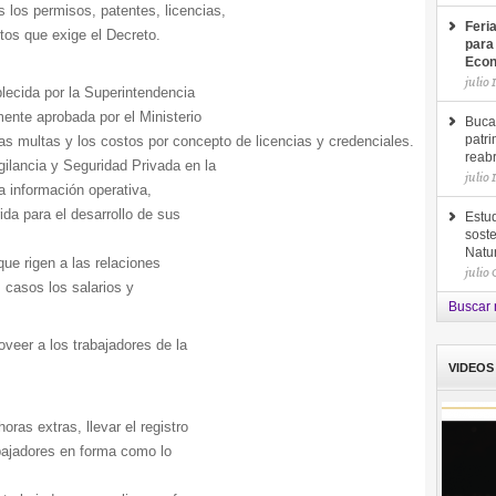
los permisos, patentes, licencias,
Feri
itos que exige el Decreto.
para
Econ
julio 
lecida por la Superintendencia
mente aprobada por el Ministerio
Buca
as multas y los costos por concepto de licencias y credenciales.
patri
reab
gilancia y Seguridad Privada en la
julio 
a información operativa,
ida para el desarrollo de sus
Estud
soste
Natu
ue rigen a las relaciones
julio
 casos los salarios y
Buscar 
oveer a los trabajadores de la
VIDEOS
oras extras, llevar el registro
abajadores en forma como lo