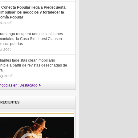
a Conecta Popular llega a Piedecuesta
 impulsar los negocios y fortalecer la
omía Popular
18, 2026
ramanga recupera uno de sus bienes
moniales: la Casa Streithorst Clausen
re sus puertas
14, 2026
iantes tadeístas crean mobiliario
nible a partir de revistas desechadas de
ra
 03, 2026
noticias en: Destacado
 RECIENTES