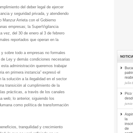
plimiento del deber legal de ejercer
ilancia y seguridad privada, y atendiendo
o Manzur Arrieta con el Gobierno
gunas empresas; la SuperVigilancia
a vez, del 30 de enero al 3 de febrero
rmales reportados que operan en la
 y sobre todo a empresas no formales
NOTICI
s de Ley y demás condiciones necesarias
en esta administración queremos trabajar
Buca
a en primera instancia” expresó el
patri
reab
la solución a la ilegalidad en el sector
julio 
na transición al cumplimiento de la
as prácticas, a través de los canales
Pico 
 web; lo anterior, siguiendo los
desde
junio
 Humana como política de transformación
Aspir
la
inscr
beneficios, tranquilidad y crecimiento
de