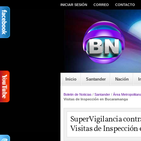
INICIAR SESIÓN
CORREO
CONTACTO
Inicio
Santander
Nación
I
Boletin de Noticias
/
Santander
/
Área Metropolitan
Visitas de Inspección en Bucaramanga
SuperVigilancia contra
Visitas de Inspecció