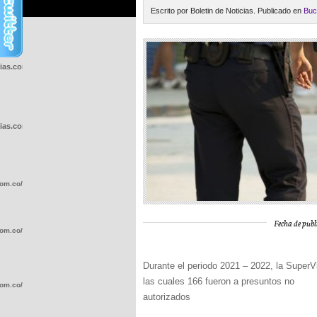
Escrito por Boletin de Noticias. Publicado en
Buc
cias.com.co/wp-
cias.com.co/wp-
com.co/wp-
Fecha de publ
com.co/wp-
Durante el periodo 2021 – 2022, la SuperVi
las cuales 166 fueron a presuntos no
com.co/wp-
autorizados