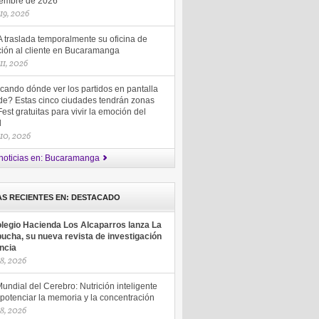
iembre de 2026
 19, 2026
 traslada temporalmente su oficina de
ción al cliente en Bucaramanga
 11, 2026
cando dónde ver los partidos en pantalla
de? Estas cinco ciudades tendrán zonas
est gratuitas para vivir la emoción del
ol
 10, 2026
noticias en: Bucaramanga
AS RECIENTES EN: DESTACADO
olegio Hacienda Los Alcaparros lanza La
ucha, su nueva revista de investigación
encia
18, 2026
undial del Cerebro: Nutrición inteligente
potenciar la memoria y la concentración
18, 2026