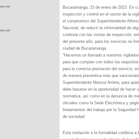
com.co/wp-
Bucaramanga, 23 de enero de 2023. En cum
inspección y control en el sector de la vig
el compromiso del Superintendente Alfons
Nacional, de reducir la informalidad de al
com.co/wp-
continúa con las visitas de inspección, est
del presente año, para los servicios no fo
ciudad de Bucaramanga.
“Hacemos un llamado a nuestros vigilados
para que cumplan con todos los requisito
para la correcta prestación del servicio; 
.com.co/wp-
de manera preventiva más que sancionatori
Superintendente Manzur Arrieta, para quien 
debe basarse en la oportunidad de hacer u
normativa, así como en la denuncia de mal
oficiales como la Sede Electrónica y página
.com.co/wp-
lineamientos del trabajo por la Seguridad
de sociedad.
Esta invitación a la formalidad conlleva a 