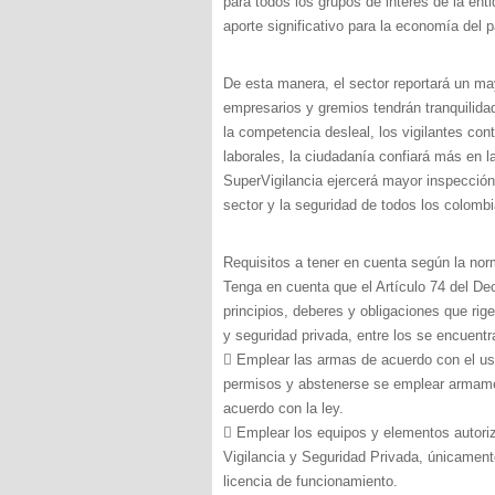
para todos los grupos de interés de la enti
aporte significativo para la economía del p
De esta manera, el sector reportará un ma
empresarios y gremios tendrán tranquilida
la competencia desleal, los vigilantes con
laborales, la ciudadanía confiará más en 
SuperVigilancia ejercerá mayor inspección 
sector y la seguridad de todos los colomb
Requisitos a tener en cuenta según la nor
Tenga en cuenta que el Artículo 74 del De
principios, deberes y obligaciones que rige
y seguridad privada, entre los se encuentr
 Emplear las armas de acuerdo con el us
permisos y abstenerse se emplear armame
acuerdo con la ley.
 Emplear los equipos y elementos autori
Vigilancia y Seguridad Privada, únicamente
licencia de funcionamiento.