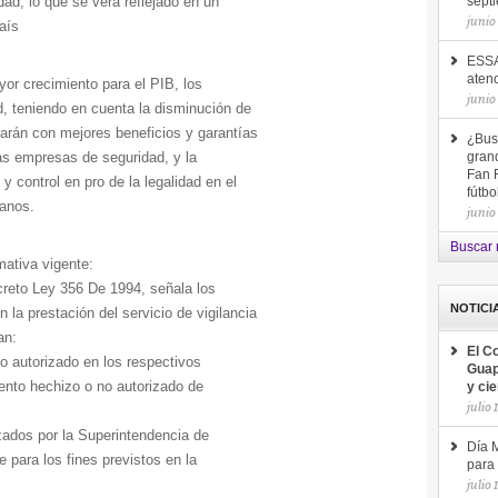
dad; lo que se verá reflejado en un
sept
junio
aís
ESSA
aten
yor crecimiento para el PIB, los
junio
d, teniendo en cuenta la disminución de
tarán con mejores beneficios y garantías
¿Bus
las empresas de seguridad, y la
gran
Fan F
y control en pro de la legalidad en el
fútb
ianos.
junio
Buscar 
mativa vigente:
creto Ley 356 De 1994, señala los
NOTICI
n la prestación del servicio de vigilancia
an:
El C
o autorizado en los respectivos
Guap
nto hechizo o no autorizado de
y ci
julio 
zados por la Superintendencia de
Día M
 para los fines previstos en la
para 
julio 