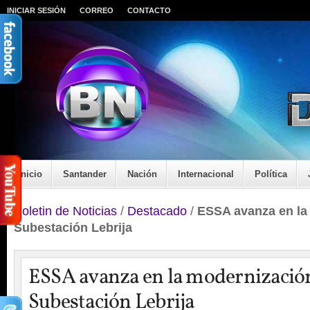
INICIAR SESIÓN
CORREO
CONTACTO
Inicio
Santander
Nación
Internacional
Política
Boletin de Noticias
/
Destacado
/
ESSA avanza en la
Subestación Lebrija
ESSA avanza en la modernización
Subestación Lebrija