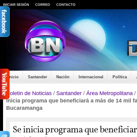
INICIAR SESIÓN
CORREO
CONTACTO
Inicio
Santander
Nación
Internacional
Política
Boletin de Noticias
/
Santander
/
Área Metropolitana
inicia programa que beneficiará a más de 14 mil f
Bucaramanga
Se inicia programa que beneficiar