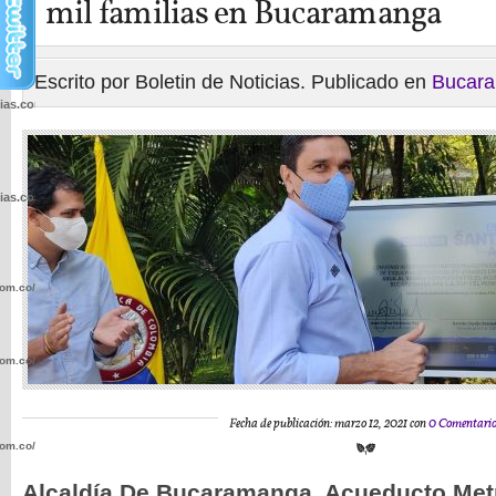
mil familias en Bucaramanga
Escrito por Boletin de Noticias. Publicado en
Bucar
cias.com.co/wp-
cias.com.co/wp-
com.co/wp-
com.co/wp-
Fecha de publicación: marzo 12, 2021 con
0 Comentario
com.co/wp-
Alcaldía De Bucaramanga, Acueducto Met