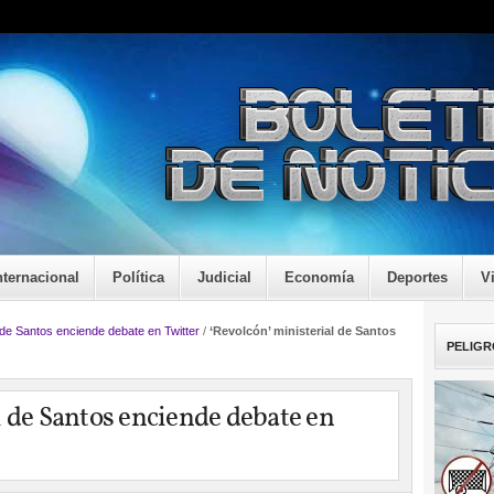
nternacional
Política
Judicial
Economía
Deportes
V
l de Santos enciende debate en Twitter
/
‘Revolcón’ ministerial de Santos
PELIGR
l de Santos enciende debate en