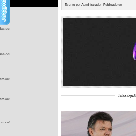
Escrito por Administrador. Publicado en
cias.com.co/wp-
cias.com.co/wp-
com.co/wp-
Fecha de publ
com.co/wp-
com.co/wp-