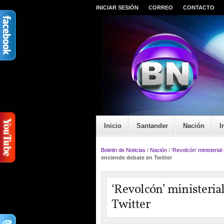
INICIAR SESIÓN
CORREO
CONTACTO
Inicio
Santander
Nación
I
Boletin de Noticias
/
Nación
/
‘Revolcón’ ministeria
enciende debate en Twitter
‘Revolcón’ ministeria
Twitter