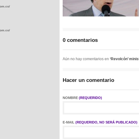
com.co/wp-
com.co/wp-
0 comentarios
Aún no hay comentarios en
‘Revolcón’ minis
.com.co/wp-
Hacer un comentario
NOMBRE
(REQUERIDO)
.com.co/wp-
E-MAIL
(REQUERIDO, NO SERÁ PUBLICADO)