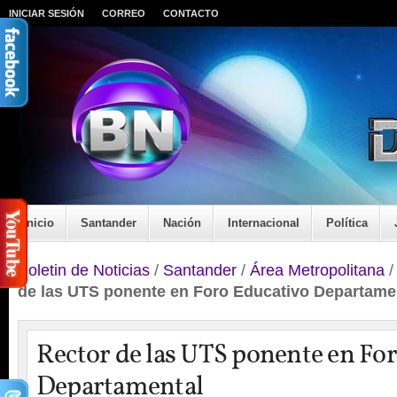
INICIAR SESIÓN
CORREO
CONTACTO
Inicio
Santander
Nación
Internacional
Política
Boletin de Noticias
/
Santander
/
Área Metropolitana
de las UTS ponente en Foro Educativo Departame
Rector de las UTS ponente en Fo
Departamental