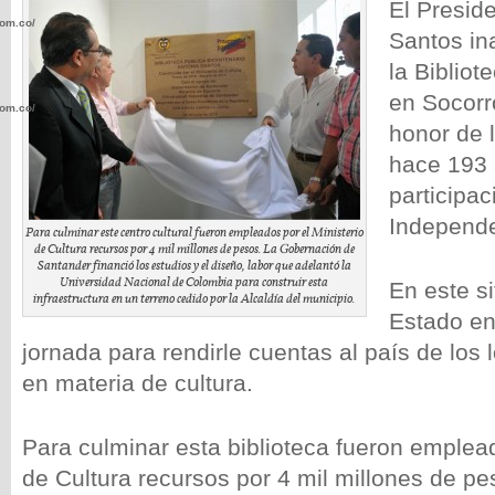
El Presid
com.co/wp-
Santos in
la Bibliot
en Socorr
com.co/wp-
honor de l
hace 193 
participac
Independe
Para culminar este centro cultural fueron empleados por el Ministerio
de Cultura recursos por 4 mil millones de pesos. La Gobernación de
.com.co/wp-
Santander financió los estudios y el diseño, labor que adelantó la
Universidad Nacional de Colombia para construir esta
En este si
infraestructura en un terreno cedido por la Alcaldía del municipio.
Estado e
jornada para rendirle cuentas al país de los
en materia de cultura.
.com.co/wp-
Para culminar esta biblioteca fueron emplead
de Cultura recursos por 4 mil millones de pe