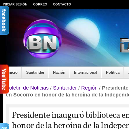
INICIAR SESIÓN
CORREO
CONTACTO
Inicio
Santander
Nación
Internacional
Política
Boletin de Noticias
/
Santander
/
Región
/
Presidente
en Socorro en honor de la heroína de la Independ
Presidente inauguró biblioteca e
honor de la heroína de la Indepe