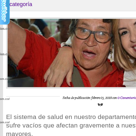
categoría
cias.com.co/wp-
cias.com.co/wp-
com.co/wp-
Fecha de publicación: febrero 15, 2018 con
0 Comentari
com.co/wp-
El sistema de salud en nuestro departamento
com.co/wp-
sufre vacíos que afectan gravemente a nues
mayores.