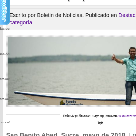
Escrito por Boletin de Noticias. Publicado en
Destac
categoría
cias.com.co/wp-
cias.com.co/wp-
com.co/wp-
com.co/wp-
Fecha de publicación: mayo 09, 2018 con
0 Comentario
com.co/wp-
San Benito Abad, Sucre, mayo de 2018.
Lo