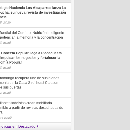
olegio Hacienda Los Alcaparros lanza La
ucha, su nueva revista de investigación
encia
18, 2026
undial del Cerebro: Nutrición inteligente
potenciar la memoria y la concentración
18, 2026
a Conecta Popular llega a Piedecuesta
 impulsar los negocios y fortalecer la
omía Popular
18, 2026
ramanga recupera uno de sus bienes
moniales: la Casa Streithorst Clausen
re sus puertas
14, 2026
iantes tadeístas crean mobiliario
nible a partir de revistas desechadas de
ra
 03, 2026
noticias en: Destacado