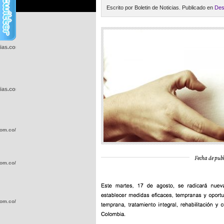
Escrito por Boletin de Noticias. Publicado en
Des
cias.com.co/wp-
cias.com.co/wp-
com.co/wp-
Fecha de publ
com.co/wp-
com.co/wp-