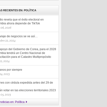
AS RECIENTES EN: POLÍTICA
io revela que el éxito electoral en
mbia ahora depende de TikTok
 06, 2026
 viaje de negocios se ve así…
mbre 22, 2024
apoyo del Gobierno de Corea, para el 2028
mbia tendrá un Centro Nacional de
itación para el Catastro Multipropósito
 22, 2024
nos por siempre
 14, 2023
nes con cédula expedida antes del 29 de
n votar en las elecciones territoriales 2023
 05, 2023
oticias en: Política