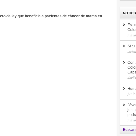
NOTICI
to de ley que beneficia a pacientes de cáncer de mama en
Estud
Colo
mayo
Si tu
dicie
Con 
Colo
Capac
abril
Huma
junio
Jóve
junio
podrá
mayo
Buscar n