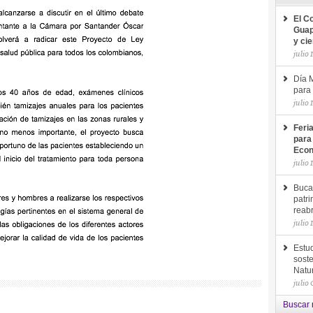
El C
Guap
y ci
julio 
Día M
para 
julio 
Feri
para
Econ
julio 
Buca
patri
reab
julio 
Estud
soste
Natu
julio
Buscar 