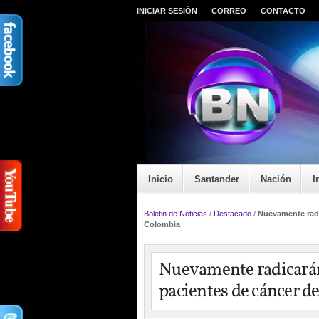
INICIAR SESIÓN
CORREO
CONTACTO
Inicio
Santander
Nación
I
Boletin de Noticias
/
Destacado
/
Nuevamente radi
Colombia
Nuevamente radicarán 
pacientes de cáncer 