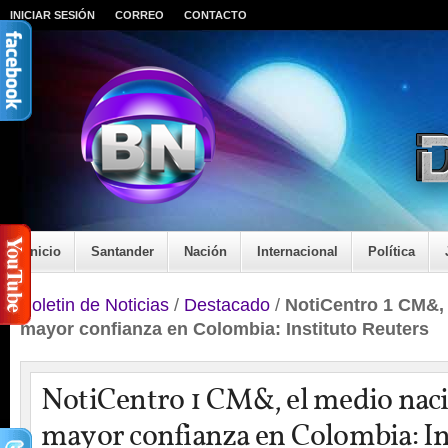
INICIAR SESIÓN
CORREO
CONTACTO
Inicio
Santander
Nación
Internacional
Política
Boletin de Noticias
/
Destacado
/
NotiCentro 1 CM&, 
mayor confianza en Colombia: Instituto Reuters
NotiCentro 1 CM&, el medio naci
mayor confianza en Colombia: In