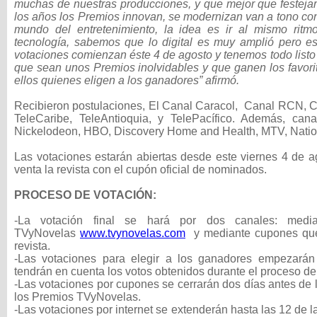
muchas de nuestras producciones, y que mejor que festejar
los años los Premios innovan, se modernizan van a tono co
mundo del entretenimiento, la idea es ir al mismo rit
tecnología, sabemos que lo digital es muy amplió pero e
votaciones comienzan éste 4 de agosto y tenemos todo listo
que sean unos Premios inolvidables y que ganen los favori
ellos quienes eligen a los ganadores” afirmó.
Recibieron postulaciones, El Canal Caracol, Canal RCN, Ca
TeleCaribe, TeleAntioquia, y TelePacífico. Además, cana
Nickelodeon, HBO, Discovery Home and Health, MTV, Natio
Las votaciones estarán abiertas desde este viernes 4 de a
venta la revista con el cupón oficial de nominados.
PROCESO DE VOTACIÓN:
-La votación final se hará por dos canales: med
TVyNovelas
www.tvynovelas.com
y mediante cupones que 
revista.
-Las votaciones para elegir a los ganadores empezarán
tendrán en cuenta los votos obtenidos durante el proceso d
-Las votaciones por cupones se cerrarán dos días antes de
los Premios TVyNovelas.
-Las votaciones por internet se extenderán hasta las 12 de la