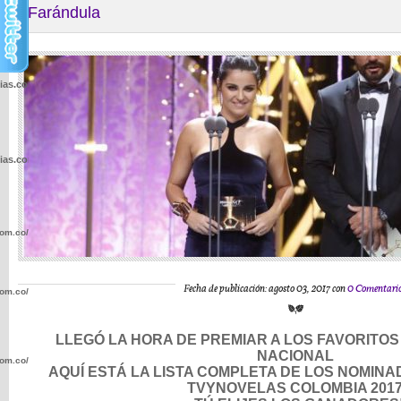
Farándula
cias.com.co/wp-
cias.com.co/wp-
com.co/wp-
Fecha de publicación: agosto 03, 2017 con
0 Comentari
com.co/wp-
LLEGÓ LA HORA DE PREMIAR A LOS FAVORITOS 
NACIONAL
com.co/wp-
AQUÍ ESTÁ LA LISTA COMPLETA DE LOS NOMINA
TVYNOVELAS COLOMBIA 201