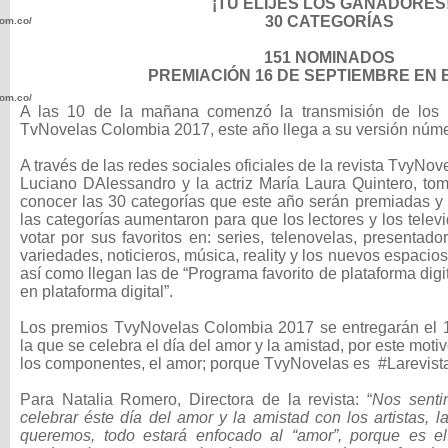
¡TÚ ELIJES LOS GANADORES
30 CATEGORÍAS
com.co/wp-
151 NOMINADOS
PREMIACIÓN 16 DE SEPTIEMBRE EN
com.co/wp-
A las 10 de la mañana comenzó la transmisión de los
TvNovelas Colombia 2017, este año llega a su versión núme
A través de las redes sociales oficiales de la revista TvyNovel
Luciano DAlessandro y la actriz María Laura Quintero, tom
conocer las 30 categorías que este año serán premiadas y 
las categorías aumentaron para que los lectores y los tele
.com.co/wp-
votar por sus favoritos en: series, telenovelas, presentad
variedades, noticieros, música, reality y los nuevos espacio
así como llegan las de “Programa favorito de plataforma digit
en plataforma digital”.
Los premios TvyNovelas Colombia 2017 se entregarán el 1
la que se celebra el día del amor y la amistad, por este motiv
.com.co/wp-
los componentes, el amor; porque TvyNovelas es #Larevista
Para Natalia Romero, Directora de la revista: “
Nos sent
celebrar éste día del amor y la amistad con los artistas, l
queremos, todo estará enfocado al “amor”, porque es e