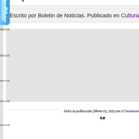
Escrito por Boletin de Noticias. Publicado en
Cultura
cias.com.co/wp-
cias.com.co/wp-
com.co/wp-
com.co/wp-
Fecha de publicación: febrero 03, 2013 con
0 Comentari
com.co/wp-