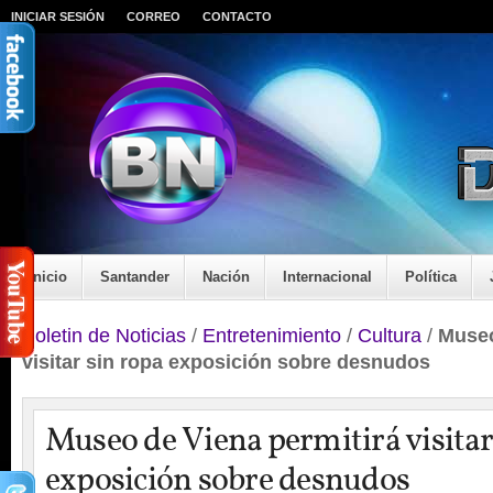
INICIAR SESIÓN
CORREO
CONTACTO
Inicio
Santander
Nación
Internacional
Política
Boletin de Noticias
/
Entretenimiento
/
Cultura
/
Museo
visitar sin ropa exposición sobre desnudos
Museo de Viena permitirá visitar
exposición sobre desnudos