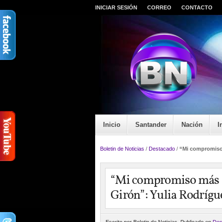
INICIAR SESIÓN
CORREO
CONTACTO
Inicio
Santander
Nación
I
Boletin de Noticias
/
Destacado
/
“Mi compromiso 
“Mi compromiso más g
Girón”: Yulia Rodrígu