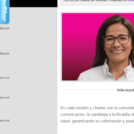
Escrito por Boletin de Noticias. Publicado en
Des
cias.com.co/wp-
cias.com.co/wp-
com.co/wp-
Fecha de pub
com.co/wp-
En cada reunión y charlas con la comunida
comunicación, la candidata a la Alcaldía d
com.co/wp-
salud, garantizando su culminación y pues