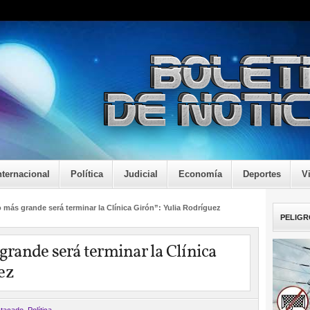
nternacional
Política
Judicial
Economía
Deportes
V
más grande será terminar la Clínica Girón”: Yulia Rodríguez
PELIGR
rande será terminar la Clínica
ez