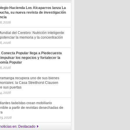
olegio Hacienda Los Alcaparros lanza La
ucha, su nueva revista de investigación
encia
18, 2026
undial del Cerebro: Nutrición inteligente
potenciar la memoria y la concentración
18, 2026
a Conecta Popular llega a Piedecuesta
 impulsar los negocios y fortalecer la
omía Popular
18, 2026
ramanga recupera uno de sus bienes
moniales: la Casa Streithorst Clausen
re sus puertas
14, 2026
iantes tadeístas crean mobiliario
nible a partir de revistas desechadas de
ra
 03, 2026
noticias en: Destacado