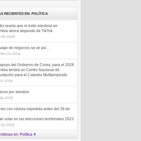
AS RECIENTES EN: POLÍTICA
io revela que el éxito electoral en
mbia ahora depende de TikTok
 06, 2026
 viaje de negocios se ve así…
mbre 22, 2024
apoyo del Gobierno de Corea, para el 2028
mbia tendrá un Centro Nacional de
itación para el Catastro Multipropósito
 22, 2024
nos por siempre
 14, 2023
nes con cédula expedida antes del 29 de
n votar en las elecciones territoriales 2023
 05, 2023
oticias en: Política