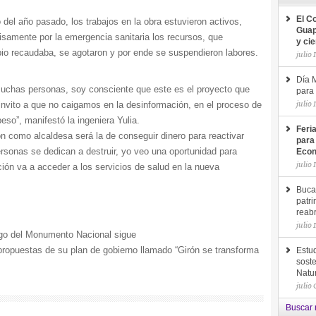
El C
del año pasado, los trabajos en la obra estuvieron activos,
Guap
samente por la emergencia sanitaria los recursos, que
y ci
io recaudaba, se agotaron y por ende se suspendieron labores.
julio 
Día M
muchas personas, soy consciente que este es el proyecto que
para 
julio 
nvito a que no caigamos en la desinformación, en el proceso de
eso”, manifestó la ingeniera Yulia.
Feri
n como alcaldesa será la de conseguir dinero para reactivar
para
rsonas se dedican a destruir, yo veo una oportunidad para
Econ
julio 
ión va a acceder a los servicios de salud en la nueva
Buca
patri
reab
julio 
argo del Monumento Nacional sigue
propuestas de su plan de gobierno llamado “Girón se transforma
Estud
soste
Natu
julio
Buscar 