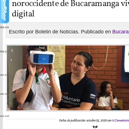
noroccidente de Bucaramanga vi
digital
cias.com.co/wp-
Escrito por Boletin de Noticias. Publicado en
Bucar
cias.com.co/wp-
com.co/wp-
com.co/wp-
com.co/wp-
Fecha de publicación: octubre 19, 2018 con
0 Comentari