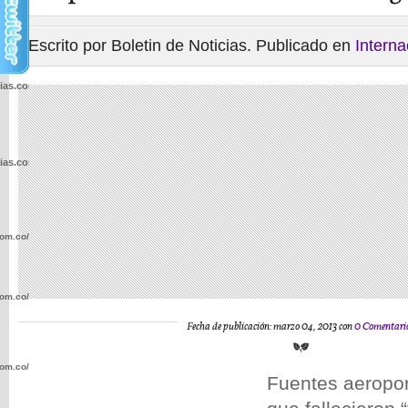
Escrito por Boletin de Noticias. Publicado en
Interna
cias.com.co/wp-
cias.com.co/wp-
com.co/wp-
com.co/wp-
Fecha de publicación: marzo 04, 2013 con
0 Comentari
com.co/wp-
Fuentes aeropor