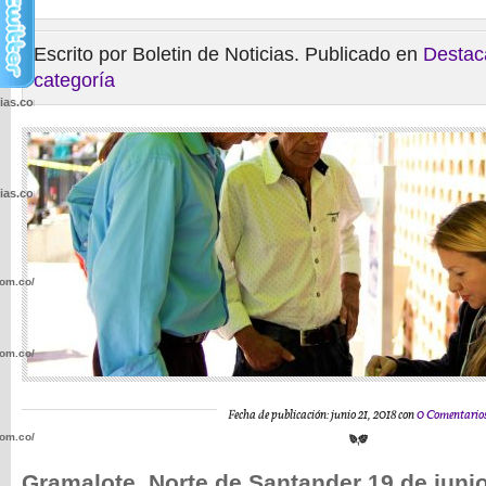
Escrito por Boletin de Noticias. Publicado en
Destac
categoría
cias.com.co/wp-
cias.com.co/wp-
com.co/wp-
com.co/wp-
Fecha de publicación: junio 21, 2018 con
0 Comentario
com.co/wp-
Gramalote, Norte de Santander 19 de juni