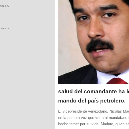
com.co/wp-
com.co/wp-
.com.co/wp-
salud del comandante ha l
mando del país petrolero.
.com.co/wp-
El vicepresidente venezolano, Nicolás Ma
en la primera vez que vería al mandatario 
hecho temer por su vida. Maduro, quien se