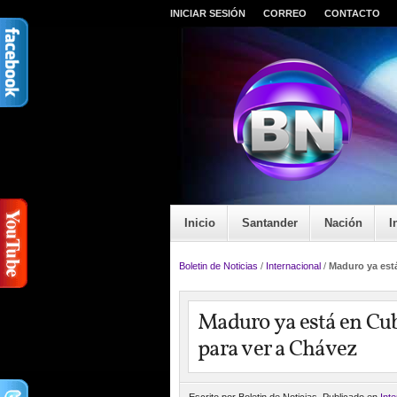
INICIAR SESIÓN
CORREO
CONTACTO
Inicio
Santander
Nación
I
Boletin de Noticias
/
Internacional
/
Maduro ya est
Maduro ya está en Cu
para ver a Chávez