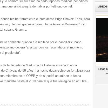
der y lo nombró su sucesor, ha dado reportes médicos periódicos
na que sintió alegría de hablar por teléfono con él.
VIDEOS
l donde recibe tratamiento el presidente Hugo Chávez Frías, para
Ciencia y Tecnología venezolano Jorge Arreaza Monserrat”, dijo
tatal cubano Granma.
duro sonriente cuando fue recibido por el canciller cubano
venezolano deberá “analizar con los facultativos el momento
 el propio día”.
os de la llegada de Maduro a La Habana el sábado en la
Llega C
d de Chávez, de 58 años, ha hecho dudar sobre su fortaleza para
po
cana miembro de la OPEP y de si podrá asumir en la fecha
vo mandato hasta el 2019 para el que fue reelegido en octubre.