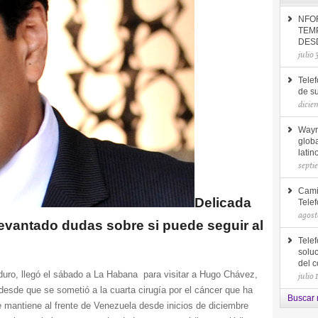
NFO
TEM
DES
julio
Telef
de s
dicie
Wayr
globa
lati
septi
Cami
Delicada
Tele
agost
evantado dudas sobre si puede seguir al
Tele
soluc
del 
duro, llegó el sábado a La Habana para visitar a Hugo Chávez,
julio 
desde que se sometió a la cuarta cirugía por el cáncer que ha
Buscar n
 mantiene al frente de Venezuela desde inicios de diciembre