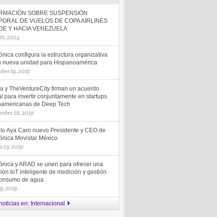
RMACIÓN SOBRE SUSPENSIÓN
PORAL DE VUELOS DE COPA AIRLINES
DE Y HACIA VENEZUELA
 30, 2024
ónica configura la estructura organizativa
u nueva unidad para Hispanoamérica
mbre 19, 2019
a y TheVentureCity firman un acuerdo
l para invertir conjuntamente en startups
noamericanas de Deep Tech
embre 28, 2019
lo Aya Caro nuevo Presidente y CEO de
fónica Movistar México
o 23, 2019
fónica y ARAD se unen para ofrecer una
ión IoT inteligente de medición y gestión
consumo de agua.
19, 2019
oticias en: Internacional