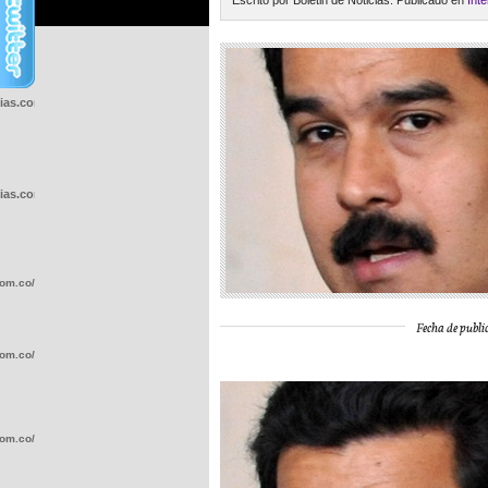
Escrito por Boletin de Noticias. Publicado en
Int
cias.com.co/wp-
cias.com.co/wp-
com.co/wp-
Fecha de public
com.co/wp-
com.co/wp-