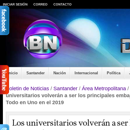
INICIAR SESIÓN
CORREO
CONTACTO
Inicio
Santander
Nación
Internacional
Política
Boletin de Noticias
/
Santander
/
Área Metropolitana
universitarios volverán a ser los principales em
Todo en Uno en el 2019
Los universitarios volverán a ser 